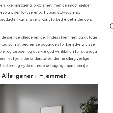
ssen ikke bidrager til problemet, men derimod hjælper
sesplan, der fokuserer på hyppig støvsugning,
produkter, kan man markant forbedre det indendørs
C
e særlige allergener, der findes i hjemmet, og at tage
e tiltag som at begrænse adgangen for kæledyr til visse
bler og tæpper, og at sikre god ventilation for at undgå
e i et hjem, der understøtter denne allergivenlige
et lettere og nyde et mere behageligt hjemmemiljø.
f Allergener i Hjemmet