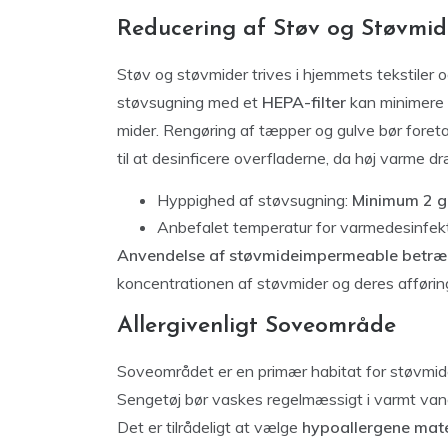
Reducering af Støv og Støvmid
Støv og støvmider trives i hjemmets tekstiler 
støvsugning med et
HEPA-filter
kan minimere 
mider. Rengøring af tæpper og gulve bør foret
til at desinficere overfladerne, da høj varme 
Hyppighed af støvsugning:
Minimum 2 
Anbefalet temperatur for varmedesinfek
Anvendelse af støvmideimpermeable betræ
koncentrationen af støvmider og deres afføring
Allergivenligt Soveområde
Soveområdet er en primær habitat for støvmid
Sengetøj bør vaskes regelmæssigt i varmt vand 
Det er tilrådeligt at vælge
hypoallergene mate