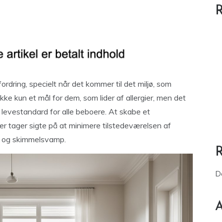
R
rdring, specielt når det kommer til det miljø, som
ikke kun et mål for dem, som lider af allergier, men det
evestandard for alle beboere. At skabe et
 der tager sigte på at minimere tilstedeværelsen af
er og skimmelsvamp.
D
A