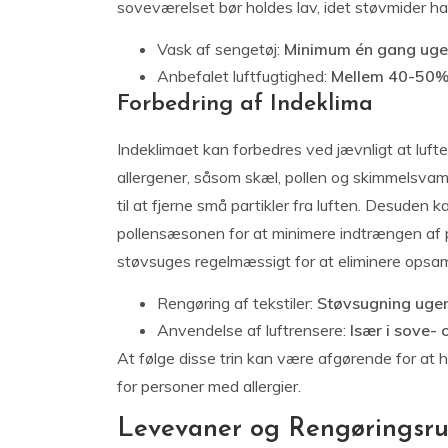
soveværelset bør holdes lav, idet støvmider ha
Vask af sengetøj:
Minimum én gang ugen
Anbefalet luftfugtighed:
Mellem 40-50
Forbedring af Indeklima
Indeklimaet kan forbedres ved jævnligt at luft
allergener, såsom skæl, pollen og skimmelsva
til at fjerne små partikler fra luften. Desuden 
pollensæsonen for at minimere indtrængen af po
støvsuges regelmæssigt for at eliminere opsam
Rengøring af tekstiler:
Støvsugning ugent
Anvendelse af luftrensere:
Især i sove-
At følge disse trin kan være afgørende for at h
for personer med allergier.
Levevaner og Rengøringsrut