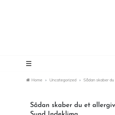
Skip
to
content
Home
»
Uncategorized
»
Sådan skaber du e
Sådan skaber du et allergiv
Sund Indeklima