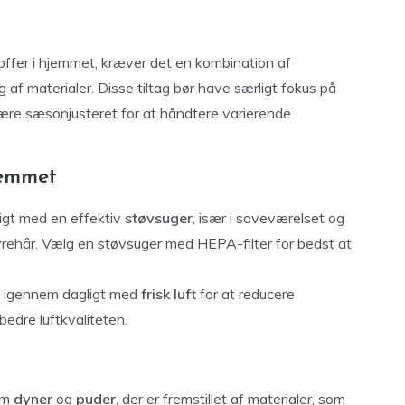
toffer i hjemmet, kræver det en kombination af
 af materialer. Disse tiltag bør have særligt fokus på
ære sæsonjusteret for at håndtere varierende
jemmet
igt med en effektiv
støvsuger
, især i soveværelset og
rehår. Vælg en støvsuger med HEPA-filter for bedst at
t igennem dagligt med
frisk luft
for at reducere
bedre luftkvaliteten.
om
dyner
og
puder
, der er fremstillet af materialer, som