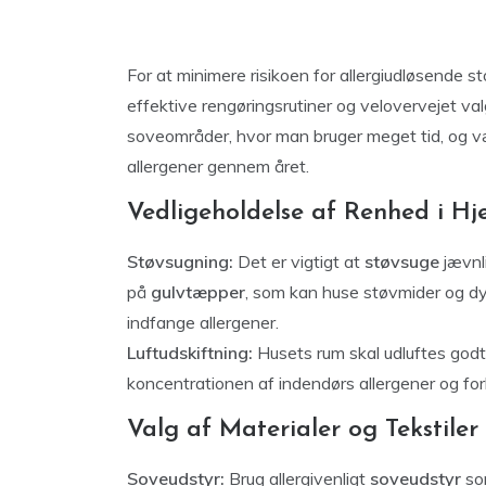
For at minimere risikoen for allergiudløsende s
effektive rengøringsrutiner og velovervejet valg
soveområder, hvor man bruger meget tid, og v
allergener gennem året.
Vedligeholdelse af Renhed i H
Støvsugning:
Det er vigtigt at
støvsuge
jævnl
på
gulvtæpper
, som kan huse støvmider og dy
indfange allergener.
Luftudskiftning:
Husets rum skal udluftes god
koncentrationen af indendørs allergener og for
Valg af Materialer og Tekstiler
Soveudstyr:
Brug allergivenligt
soveudstyr
s