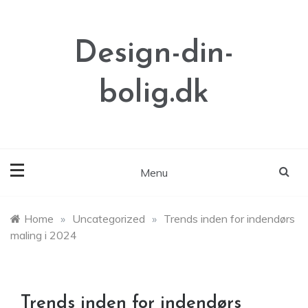
Skip
to
content
Design-din-
bolig.dk
Menu
Home
»
Uncategorized
»
Trends inden for indendørs
maling i 2024
Trends inden for indendørs